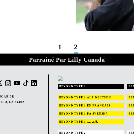
1
2
Parrainé Par Lilly Canada
BEYOND TYPE 1
BE
NCAR DR.
BEYOND TYPE 1
AUF DEUTSCH
BE
TEO, CA 94402
BEYOND TYPE 1
EN FRANÇAIS
BE
BEYOND TYPE 1
PÅ SVENSKA
BE
BEYOND TYPE 1
بالعربية
BEYOND TYPE 2
BE