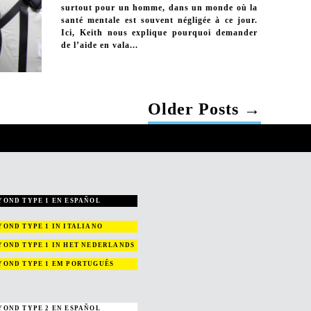
surtout pour un homme, dans un monde où la
santé mentale est souvent négligée à ce jour.
Ici, Keith nous explique pourquoi demander
de l’aide en vala...
Older
Posts
→
YOND TYPE 1 EN ESPAÑOL
YOND TYPE 1
IN ITALIANO
YOND TYPE 1
IN HET NEDERLANDS
YOND TYPE 1
EM PORTUGUÊS
YOND TYPE 2 EN ESPAÑOL