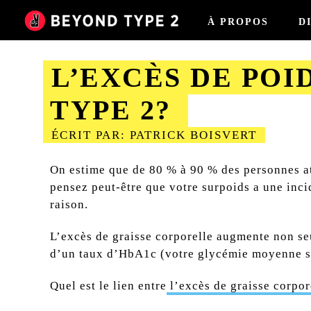
À PROPOS
D
L’EXCÈS DE POI
TYPE 2?
ÉCRIT PAR: PATRICK BOISVERT
2023-09-12
On estime que de 80 % à 90 % des personnes at
pensez peut-être que votre surpoids a une incid
raison.
L’excès de graisse corporelle augmente non seu
d’un taux d’HbA
1c
(votre glycémie moyenne sur
Quel est le lien entre
l’excès de graisse corpor