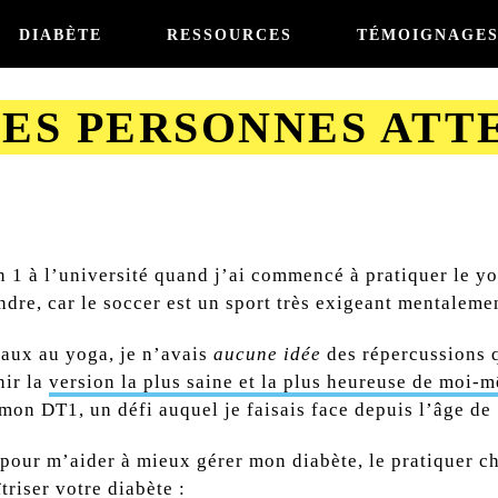
DIABÈTE
RESSOURCES
TÉMOIGNAGE
ES PERSONNES ATT
on 1 à l’université quand j’ai commencé à pratiquer le 
ndre, car le soccer est un sport très exigeant mentalem
aux au yoga, je n’avais
aucune idée
des répercussions q
nir la
version la plus saine et la plus heureuse de moi-
mon DT1, un défi auquel je faisais face depuis l’âge de 
our m’aider à mieux gérer mon diabète, le pratiquer cha
riser votre diabète :