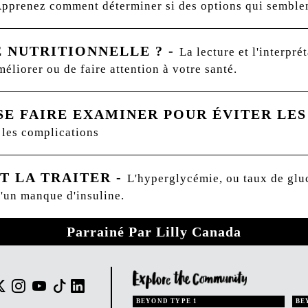
t. Apprenez comment déterminer si des options qui semble
 NUTRITIONNELLE ?
-
La lecture et l'interpré
méliorer ou de faire attention à votre santé.
SE FAIRE EXAMINER POUR ÉVITER LE
 les complications
T LA TRAITER
-
L'hyperglycémie, ou taux de gluc
d'un manque d'insuline.
Parrainé Par Lilly Canada
BEYOND TYPE 1
BE