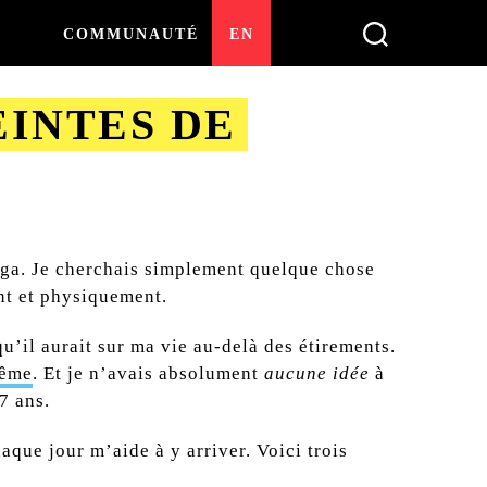
S
COMMUNAUTÉ
EN
EINTES DE
yoga. Je cherchais simplement quelque chose
ent et physiquement.
u’il aurait sur ma vie au-delà des étirements.
même
. Et je n’avais absolument
aucune idée
à
7 ans.
que jour m’aide à y arriver. Voici trois