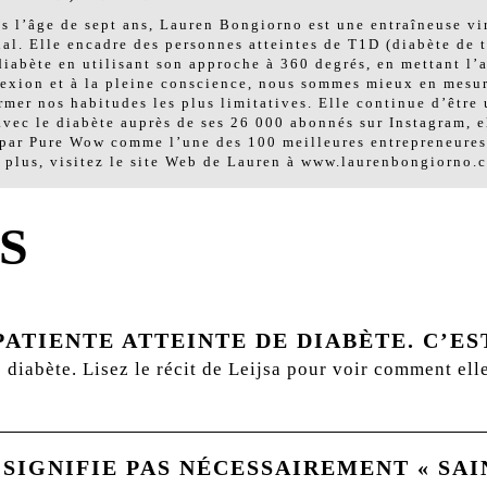
is l’âge de sept ans, Lauren Bongiorno est une entraîneuse vi
al. Elle encadre des personnes atteintes de T1D (diabète de t
iabète en utilisant son approche à 360 degrés, en mettant l’ac
éflexion et à la pleine conscience, nous sommes mieux en mes
ormer nos habitudes les plus limitatives. Elle continue d’être
ec le diabète auprès de ses 26 000 abonnés sur Instagram, e
ar Pure Wow comme l’une des 100 meilleures entrepreneures à
 plus, visitez le site Web de Lauren à www.laurenbongiorno.
S
ATIENTE ATTEINTE DE DIABÈTE. C’EST 
e diabète. Lisez le récit de Leijsa pour voir comment ell
 SIGNIFIE PAS NÉCESSAIREMENT « SAI