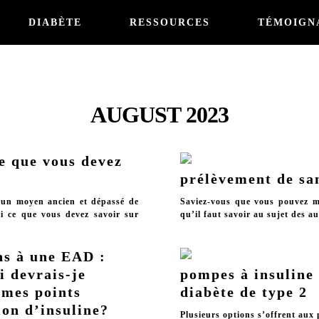
DIABÈTE
RESSOURCES
TÉMOIGN
AUGUST 2023
e que vous devez
prélèvement de san
 un moyen ancien et dépassé de
Saviez-vous que vous pouvez me
ici ce que vous devez savoir sur
qu’il faut savoir au sujet des a
ns à une EAD :
 devrais-je
pompes à insuline 
 mes points
diabète de type 2
ion d’insuline?
Plusieurs options s’offrent aux 