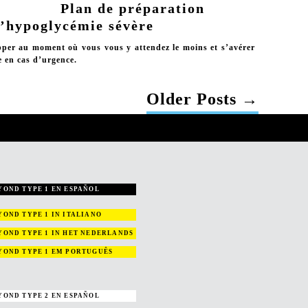
Plan de préparation
d’hypoglycémie sévère
pper au moment où vous vous y attendez le moins et s’avérer
e en cas d’urgence.
Older
Posts
→
YOND TYPE 1 EN ESPAÑOL
YOND TYPE 1
IN ITALIANO
YOND TYPE 1
IN HET NEDERLANDS
YOND TYPE 1
EM PORTUGUÊS
YOND TYPE 2 EN ESPAÑOL