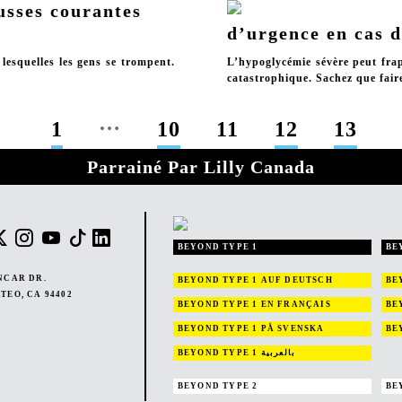
usses courantes
d’urgence en cas 
lesquelles les gens se trompent.
L’hypoglycémie sévère peut fra
catastrophique. Sachez que fair
…
1
10
11
12
13
Parrainé Par Lilly Canada
BEYOND TYPE 1
BE
NCAR DR.
BEYOND TYPE 1
AUF DEUTSCH
BE
TEO, CA 94402
BEYOND TYPE 1
EN FRANÇAIS
BE
BEYOND TYPE 1
PÅ SVENSKA
BE
BEYOND TYPE 1
بالعربية
BEYOND TYPE 2
BE