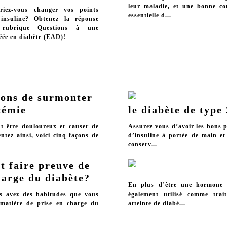
leur maladie, et une bonne co
riez-vous changer vos points
essentielle d...
’insuline? Obtenez la réponse
 rubrique Questions à une
éée en diabète (EAD)!
çons de surmonter
ycémie
le diabète de type 
ut être douloureux et causer de
Assurez-vous d’avoir les bons p
ntez ainsi, voici cinq façons de
d’insuline à portée de main e
conserv...
 faire preuve de
harge du diabète?
En plus d’être une hormone n
us avez des habitudes que vous
également utilisé comme trai
 matière de prise en charge du
atteinte de diabè...