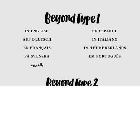
IN ENGLISH
EN ESPANOL
AUF DEUTSCH
IN ITALIANO
EN FRANÇAIS
IN HET NEDERLANDS
PÅ SVENSKA
EM PORTUGUÊS
بالعربية
IN ENGLISH
EN ESPANOL
AUF DEUTSCH
en Français
in Italiano
Canada (French)
Canada (English)