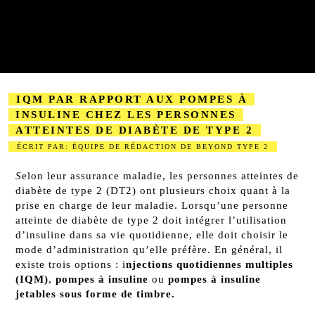
IQM PAR RAPPORT AUX POMPES À
INSULINE CHEZ LES PERSONNES
ATTEINTES DE DIABÈTE DE TYPE 2
ÉCRIT PAR: ÉQUIPE DE RÉDACTION DE BEYOND TYPE 2
2023-08-22
S
elon leur assurance maladie, les personnes atteintes de
diabète de type 2 (DT2) ont plusieurs choix quant à la
prise en charge de leur maladie. Lorsqu’une personne
atteinte de diabète de type 2 doit intégrer l’utilisation
d’insuline dans sa vie quotidienne, elle doit choisir le
mode d’administration qu’elle préfère. En général, il
existe trois options : i
njections quotidiennes multiples
(IQM)
,
pompes à insuline
ou
pompes à insuline
jetables sous forme de timbre.