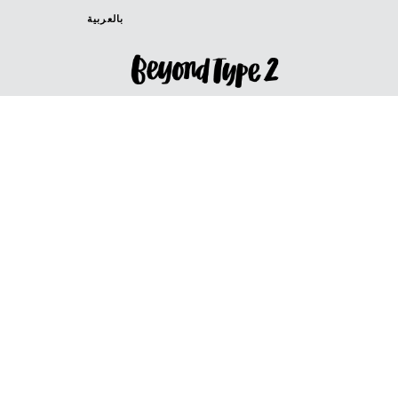
بالعربية
IN ENGLISH
EN ESPANOL
AUF DEUTSCH
en Français
in Italiano
Canada (French)
Canada (English)