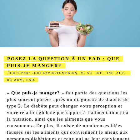
POSEZ LA QUESTION À UN EAD : QUE
PUIS-JE MANGER?
ÉCRIT PAR: JODI LAVIN-TOMPKINS, M. SC. INF., INF. AUT.,
BC-ADM, EAD
2023-08-28
«
Que puis-je manger?
» fait partie des questions les
plus souvent posées après un diagnostic de diabète de
type 2.
Le diabète peut changer votre perception et
votre relation globale par rapport à l’alimentation et à
la nutrition, ainsi que les aliments que vous
consommez. De plus, il existe de nombreuses idées
fausses sur les aliments qui conviennent le mieux aux
personnes diabétiques et ceux qui ne leur conviennent