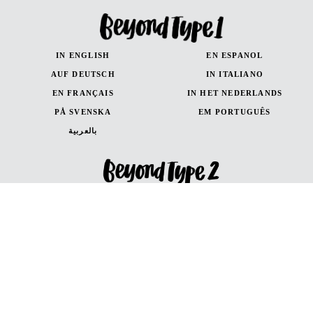
IN ENGLISH
EN ESPANOL
AUF DEUTSCH
IN ITALIANO
EN FRANÇAIS
IN HET NEDERLANDS
PÅ SVENSKA
EM PORTUGUÊS
بالعربية
IN ENGLISH
EN ESPANOL
AUF DEUTSCH
en Français
in Italiano
Canada (French)
Canada (English)