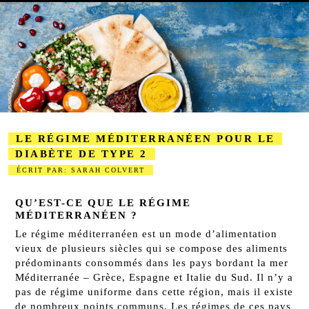
LE RÉGIME MÉDITERRANÉEN POUR LE
DIABÈTE DE TYPE 2
ÉCRIT PAR: SARAH COLVERT
2023-08-24
QU’EST-CE QUE LE RÉGIME
MÉDITERRANÉEN ?
Le régime méditerranéen est un mode d’alimentation
vieux de plusieurs siècles qui se compose des aliments
prédominants consommés dans les pays bordant la mer
Méditerranée – Grèce, Espagne et Italie du Sud. Il n’y a
pas de régime uniforme dans cette région, mais il existe
de nombreux points communs. Les régimes de ces pays