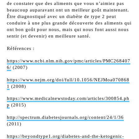
de constater que des aliments que vous n’aimiez pas
beaucoup auparavant ont un meilleur goût maintenant.
Être diagnostiqué avec un diabète de type 2 peut
conduire à une plus grande découverte des aliments qui
ont bon goût pour nous, mais qui nous font aussi nous
sentir (et devenir) en meilleure santé.
Références :
https://www.ncbi.nlm.nih.gov/pmc/articles/PMC268407
6/
(2007)
https://www.nejm.org/doi/full/10.1056/NEJMoa070868
1
(2008)
https://www.medicalnewstoday.com/articles/300854.ph
p
(2015)
http://spectrum.diabetesjournals.org/content/24/1/36
(2011)
https://beyondtype1.org/diabetes-and-the-ketogenic-