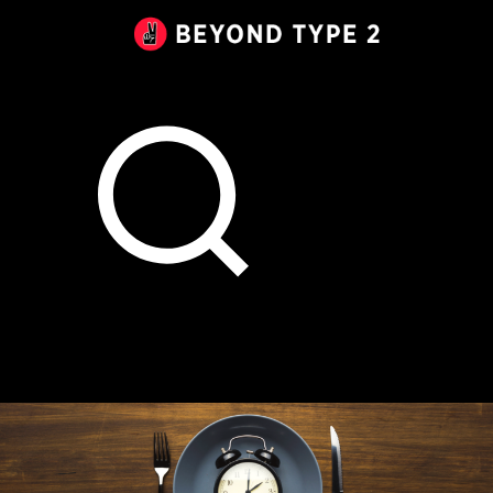
Beyond
Type
2
Canada