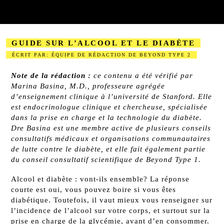
GUIDE SUR L’ALCOOL ET LE DIABÈTE
ÉCRIT PAR: ÉQUIPE DE RÉDACTION DE BEYOND TYPE 2
2023-08-24
Note de la rédaction :
ce contenu a été vérifié par
Marina Basina, M.D., professeure agrégée
d’enseignement clinique à l’université de Stanford. Elle
est endocrinologue clinique et chercheuse, spécialisée
dans la prise en charge et la technologie du diabète.
D
re
Basina est une membre active de plusieurs conseils
consultatifs médicaux et organisations communautaires
de lutte contre le diabète, et elle fait également partie
du conseil consultatif scientifique de Beyond Type 1.
Alcool et diabète : vont-ils ensemble? La réponse
courte est oui, vous pouvez boire si vous êtes
diabétique. Toutefois, il vaut mieux vous renseigner sur
l’incidence de l’alcool sur votre corps, et surtout sur la
prise en charge de la glycémie
, avant d’en consommer.