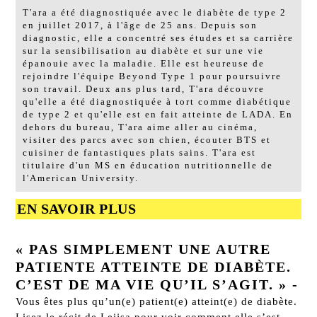
T'ara a été diagnostiquée avec le diabète de type 2
en juillet 2017, à l'âge de 25 ans. Depuis son
diagnostic, elle a concentré ses études et sa carrière
sur la sensibilisation au diabète et sur une vie
épanouie avec la maladie. Elle est heureuse de
rejoindre l'équipe Beyond Type 1 pour poursuivre
son travail. Deux ans plus tard, T'ara découvre
qu'elle a été diagnostiquée à tort comme diabétique
de type 2 et qu'elle est en fait atteinte de LADA. En
dehors du bureau, T'ara aime aller au cinéma,
visiter des parcs avec son chien, écouter BTS et
cuisiner de fantastiques plats sains. T'ara est
titulaire d'un MS en éducation nutritionnelle de
l'American University.
EN SAVOIR PLUS
« PAS SIMPLEMENT UNE AUTRE
PATIENTE ATTEINTE DE DIABÈTE.
C’EST DE MA VIE QU’IL S’AGIT. »
-
Vous êtes plus qu’un(e) patient(e) atteint(e) de diabète.
Lisez le récit de Leijsa pour voir comment elle s’est