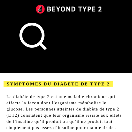
Beyond
Type
2
Canada
SYMPTÔMES DU DIABÈTE DE TYPE 2
2023-08-22
Le diabète de type 2 est une maladie chronique qui
affecte la façon dont l’organisme métabolise le
glucose. Les personnes atteintes de diabète de type 2
(DT2) constatent que leur organisme résiste aux effets
de l’insuline qu’il produit ou qu’il ne produit tout
simplement pas assez d’insuline pour maintenir des