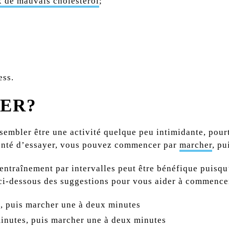
x de mauvais cholestérol
;
ess.
ER?
 sembler être une activité quelque peu intimidante, pourt
olonté d’essayer, vous pouvez commencer par
marcher
, pu
’entraînement par intervalles peut être bénéfique puisq
 ci-dessous des suggestions pour vous aider à commencer
s, puis marcher une à deux minutes
minutes, puis marcher une à deux minutes