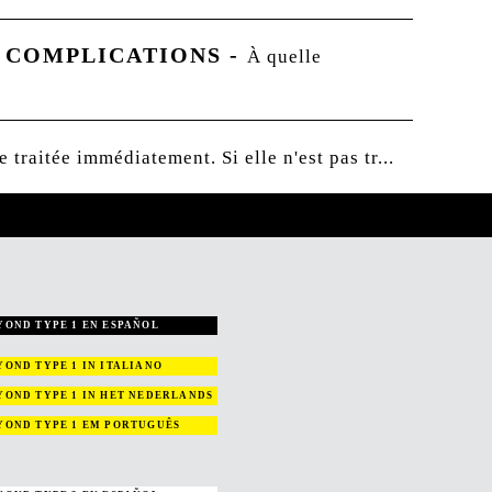
S COMPLICATIONS
-
À quelle
traitée immédiatement. Si elle n'est pas tr...
YOND TYPE 1 EN ESPAÑOL
YOND TYPE 1
IN ITALIANO
YOND TYPE 1
IN HET NEDERLANDS
YOND TYPE 1
EM PORTUGUÊS