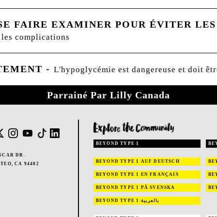
SE FAIRE EXAMINER POUR ÉVITER LE
 les complications
ITEMENT
-
L'hypoglycémie est dangereuse et doit être 
Parrainé Par Lilly Canada
BEYOND TYPE 1
BE
NCAR DR.
BEYOND TYPE 1
AUF DEUTSCH
BE
TEO, CA 94402
BEYOND TYPE 1
EN FRANÇAIS
BE
BEYOND TYPE 1
PÅ SVENSKA
BE
BEYOND TYPE 1
بالعربية