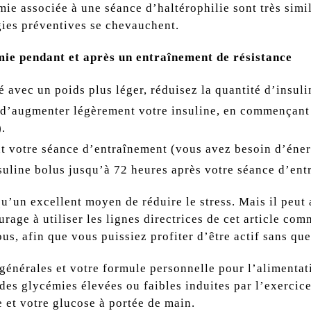
mie associée à une séance d’haltérophilie sont très simi
égies préventives se chevauchent.
mie pendant et après un entraînement de résistance
é avec un poids plus léger, réduisez la quantité d’insuli
 d’augmenter légèrement votre insuline, en commençant 
).
nt votre séance d’entraînement (vous avez besoin d’éner
nsuline bolus jusqu’à 72 heures après votre séance d’ent
qu’un excellent moyen de réduire le stress. Mais il peut 
rage à utiliser les lignes directrices de cet article c
us, afin que vous puissiez profiter d’être actif sans que
 générales et votre formule personnelle pour l’alimentat
des glycémies élevées ou faibles induites par l’exercic
 et votre glucose à portée de main.