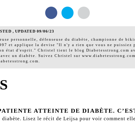
TED , UPDATED 09/06/23
neuse personnelle, défenseuse du diabète, championne de bikin
97 et applique la devise "Il n'y a rien que vous ne puissiez p
n état d'esprit." Christel tient le blog Diabetesstrong.com av
 avec un diabète. Suivez Christel sur www.diabetesstrong.co
iabetesstrong.com.
S
ATIENTE ATTEINTE DE DIABÈTE. C’EST 
e diabète. Lisez le récit de Leijsa pour voir comment ell