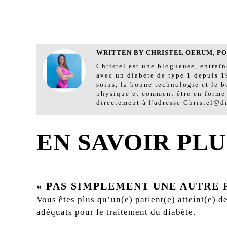
WRITTEN BY CHRISTEL OERUM, POS
Christel est une blogueuse, entraî
avec un diabète de type 1 depuis 19
soins, la bonne technologie et le bo
physique et comment être en forme
directement à l'adresse Christel@d
EN SAVOIR PLU
« PAS SIMPLEMENT UNE AUTRE P
Vous êtes plus qu’un(e) patient(e) atteint(e) d
adéquats pour le traitement du diabète.